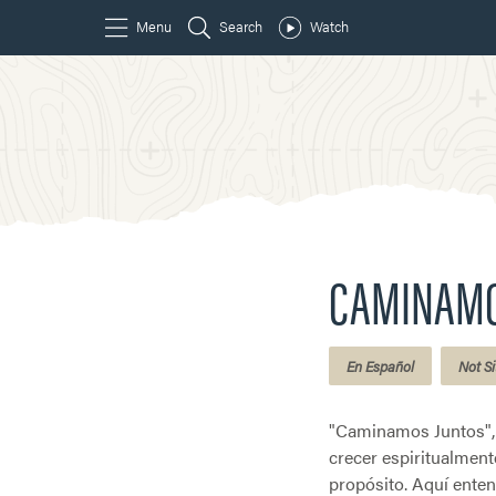
CAMINAMO
En Español
Not Si
"Caminamos Juntos",
crecer espiritualmente
propósito. Aquí ente